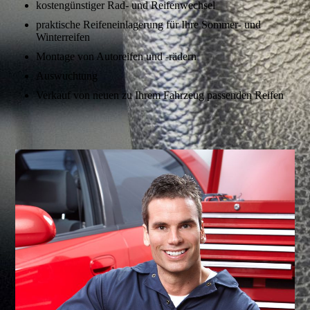
kostengünstiger Rad- und Reifenwechsel
praktische Reifeneinlagerung für Ihre Sommer- und
Winterreifen
Montage von Autoreifen und -rädern
Auswuchtung
Verkauf von neuen zu Ihrem Fahrzeug passenden Reifen