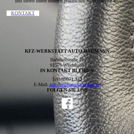
und bieten Ihnen unseren praktischen Reifenservice an.
KONTAKT
KFZ-WERKSTATT AUTO-HAUMANN
Bahnhofstraße 16
91575 Windsbach
IN KONTAKT BLEIBEN
Tel.: 09871 342
E-Mail:
auto.haumann@t-online.de
FOLGEN SIE UNS