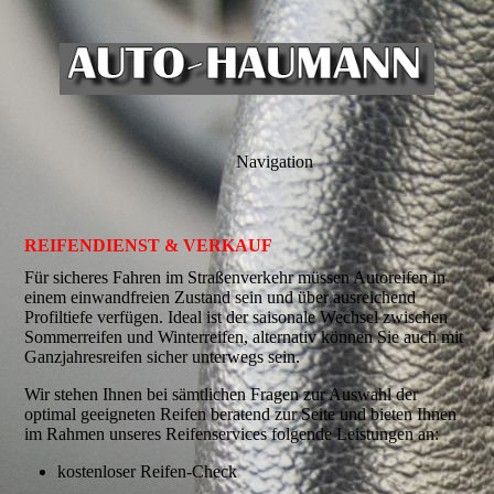
Navigation
REIFENDIENST & VERKAUF
Für sicheres Fahren im Straßenverkehr müssen Autoreifen in
einem einwand­freien Zustand sein und über ausreichend
Profiltiefe verfügen. Ideal ist der saisonale Wechsel zwischen
Sommerreifen und Winterreifen, alternativ können Sie auch mit
Ganzjahresreifen sicher unterwegs sein.
Wir stehen Ihnen bei sämtlichen Fragen zur Auswahl der
optimal geeigneten Reifen beratend zur Seite und bieten Ihnen
im Rahmen unseres Reifen­services folgende Leistungen an:
kostenloser Reifen-Check