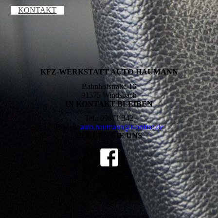
KONTAKT
KFZ-WERKSTATT AUTO-HAUMANN
Bahnhofstraße 16
91575 Windsbach
IN KONTAKT BLEIBEN
Tel.: 09871 342
E-Mail:
auto.haumann@t-online.de
FOLGEN SIE UNS