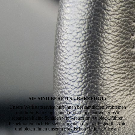
SIE SIND BEREITS ÜBERZEUGT?
Unsere Werkstattservice hilft Ihnen bei sämtlichen Problemen
mit Ihrem Fahrzeug schnell und kompetent weiter. Wir
reparieren kleine Schäden wie Kratzer im Autolack, führen
Inspektionen nach Herstellervorgaben durch, pflegen Ihr Auto
und bieten Ihnen unseren praktischen Reifenservice an.