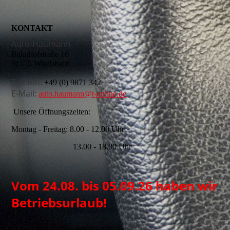
KONTAKT
Auto-Haumann
Bahnhofstraße 16
91575 Windsbach
Telefon:
+49 (0) 9871 342
E-Mail:
auto.haumann@t-online.de
Unsere Öffnungszeiten:
Montag - Freitag: 8.00 - 12.00 Uhr
13.00 - 18.00 Uhr
Vom 24.08. bis 05.09.26 haben wir
Betriebsurlaub!